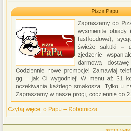
Pizza Papu
Zapraszamy do Pizz
wyśmienite obiady
fastfoodowe), syc
świeże sałatki – 
zjedzenie wspania
darmową dostawę 
Codziennie nowe promocje! Zamawiaj telefo
gg – jak Ci wygodniej! W menu aż 31 kom
oczekiwania każdego smakosza. Tylko u n
Zapraszamy w nasze progi, codziennie do 2
Czytaj więcej o Papu – Robotnicza
REGULAMIN