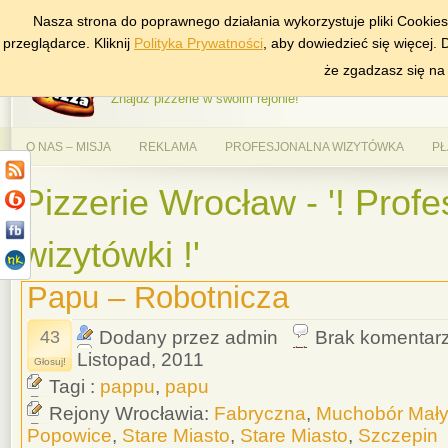
Nasza strona do poprawnego działania wykorzystuje pliki Cookie
DODAJ NAS DO ULUBIONYCH
ZNAJDŹ
przeglądarce. Kliknij
Polityka Prywatności
, aby dowiedzieć się więcej.
AlePizza.com – Ranking
że zgadzasz się na
Znajdź pizzerie w swoim rejonie!
O NAS – MISJA
REKLAMA
PROFESJONALNA WIZYTÓWKA
PŁ
Pizzerie Wrocław - '! Prof
wizytówki !'
Papu – Robotnicza
43
Dodany przez admin
Brak komentar
Listopad, 2011
Głosuj!
Tagi :
pappu
,
papu
Rejony Wrocławia:
Fabryczna
,
Muchobór Mały
Popowice
,
Stare Miasto
,
Stare Miasto
,
Szczepin