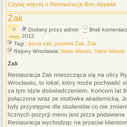
Czytaj więcej o Restauracja Bon Appetit
Żak
0
Dodany przez admin
Brak komentar
2012
Głosuj!
Tagi :
pizza żak
,
pizzeria Żak
,
Żak
Rejony Wrocławia:
Stare Miasto
,
Stare Miasto
Żak
Restauracja Żak mieszcząca się na ulicy R
Wrocławiu, to lokal, który może pochwalić s
za tym idzie doświadczeniem. Końcem lat 80
połączona wraz ze stołówka akademicką. Ju
były przystępne dla studentów co nie zmieni
licznych pozycji menu jest pizza podawana 
Restauracja wychodząc na przeciw klientom