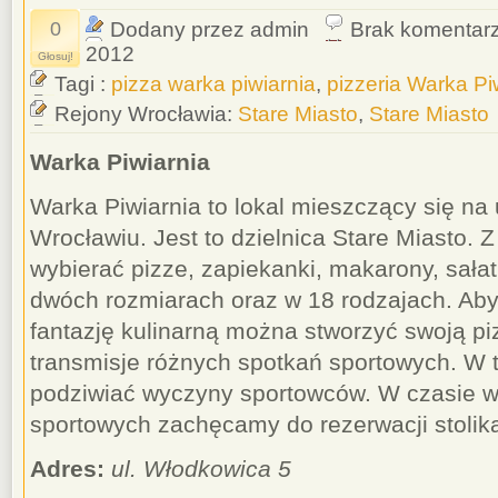
0
Dodany przez admin
Brak komentar
2012
Głosuj!
Tagi :
pizza warka piwiarnia
,
pizzeria Warka Pi
Rejony Wrocławia:
Stare Miasto
,
Stare Miasto
Warka Piwiarnia
Warka Piwiarnia to lokal mieszczący się na
Wrocławiu. Jest to dzielnica Stare Miasto.
wybierać pizze, zapiekanki, makarony, sałat
dwóch rozmiarach oraz w 18 rodzajach. Ab
fantazję kulinarną można stworzyć swoją pi
transmisje różnych spotkań sportowych. W 
podziwiać wyczyny sportowców. W czasie 
sportowych zachęcamy do rezerwacji stolik
Adres:
ul. Włodkowica 5