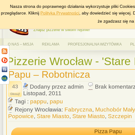
Nasza strona do poprawnego działania wykorzystuje pliki Cookie
DODAJ NAS DO ULUBIONYCH
ZNAJDŹ
przeglądarce. Kliknij
Polityka Prywatności
, aby dowiedzieć się więcej.
AlePizza.com – Ranking
że zgadzasz się na
Znajdź pizzerie w swoim rejonie!
O NAS – MISJA
REKLAMA
PROFESJONALNA WIZYTÓWKA
PŁ
Pizzerie Wrocław - 'Stare 
Papu – Robotnicza
43
Dodany przez admin
Brak komentar
Listopad, 2011
Głosuj!
Tagi :
pappu
,
papu
Rejony Wrocławia:
Fabryczna
,
Muchobór Mały
Popowice
,
Stare Miasto
,
Stare Miasto
,
Szczepin
Pizza Papu