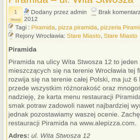
1
Dodany przez admin
Brak komentar
2012
Głosuj!
Tagi :
Piramida
,
pizza piramida
,
pizzeria Piram
Rejony Wrocławia:
Stare Miasto
,
Stare Miasto
Piramida
Piramida na ulicy Wita Stwosza 12 to jeden
mieszczących się na terenie Wrocławia tej f
rozwija się na terenie całej Polski, ma już 6 
przede wszystkim różnorakość oraz mnog
nadzieję, że karta menu restauracji Pirami
smak potraw zadowoli nawet najbardziej wy
jednak pozostawiamy waszej ocenie. Zac
restauracji Piramida na www.alepizza.com.
Adres:
ul. Wita Stwosza 12