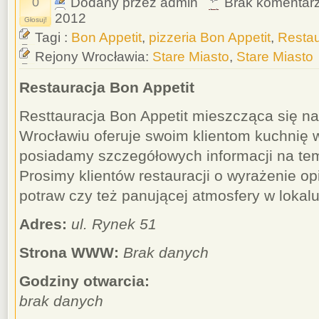
0
Dodany przez admin
Brak komentar
2012
Głosuj!
Tagi :
Bon Appetit
,
pizzeria Bon Appetit
,
Restau
Rejony Wrocławia:
Stare Miasto
,
Stare Miasto
Restauracja Bon Appetit
Resttauracja Bon Appetit mieszcząca się na
Wrocławiu oferuje swoim klientom kuchnię 
posiadamy szczegółowych informacji na tem
Prosimy klientów restauracji o wyrażenie op
potraw czy też panującej atmosfery w lokalu
Adres:
ul. Rynek 51
Strona WWW:
Brak danych
Godziny otwarcia:
brak danych