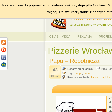
Nasza strona do poprawnego działania wykorzystuje pliki Cookies. Mo
DODAJ NAS DO ULUBIONYCH
ZNAJDŹ
więcej. Dalsze korzystanie z naszych st
AlePizza.co
Znajdź pizzerie w swoim rejo
O NAS – MISJA
REKLAMA
PROFES
Pizzerie Wrocław
Papu – Robotnicza
43
Dodany przez admin
Brak ko
Tagi :
pappu
,
papu
Głosuj!
Rejony Wrocławia:
Fabryczna
,
Much
Z
d
d
d