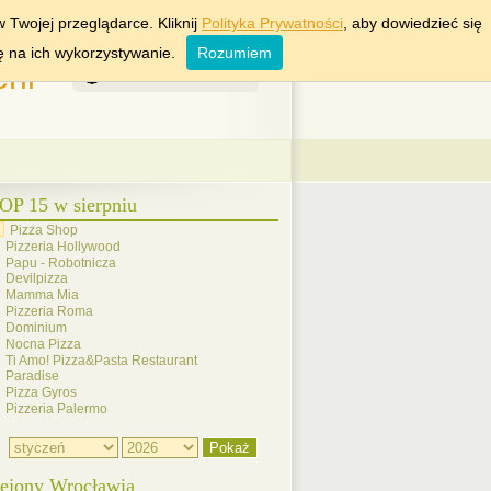
KRAKÓW
WARSZAWA
 Twojej przeglądarce. Kliknij
Polityka Prywatności
, aby dowiedzieć się
ę na ich wykorzystywanie.
Rozumiem
rii
6 Sierpień 2026
OP 15 w sierpniu
Pizza Shop
Pizzeria Hollywood
Papu - Robotnicza
Devilpizza
Mamma Mia
Pizzeria Roma
Dominium
Nocna Pizza
Ti Amo! Pizza&Pasta Restaurant
Paradise
Pizza Gyros
Pizzeria Palermo
ejony Wrocławia