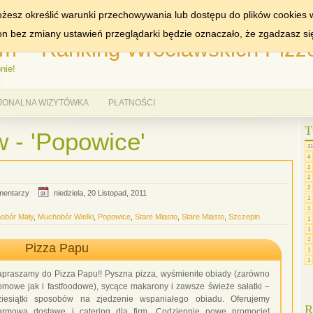
MIASTA:
WROCŁAW
żesz określić warunki przechowywania lub dostępu do plików cookies w
ron bez zmiany ustawień przeglądarki będzie oznaczało, że zgadzasz si
m – Ranking Wrocławskich Pizze
nie!
JONALNA WIZYTÓWKA
PŁATNOŚCI
T
 - 'Popowice'
31
4
2
2
2
mentarzy
niedziela, 20 Listopad, 2011
1
1
obór Mały
,
Muchobór Wielki
,
Popowice
,
Stare Miasto
,
Stare Miasto
,
Szczepin
1
1
1
Pizza Papu
1
1
apraszamy do Pizza Papu!! Pyszna pizza, wyśmienite obiady (zarówno
omowe jak i fastfoodowe), sycące makarony i zawsze świeże sałatki –
ziesiątki sposobów na zjedzenie wspaniałego obiadu. Oferujemy
R
armową dostawę i catering dla firm. Codziennie nowe promocje!