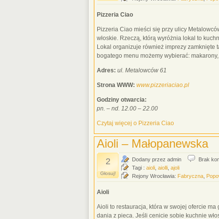
Pizzeria Ciao
Pizzeria Ciao mieści się przy ulicy Metalowców
włoskie. Rzeczą, którą wyróżnia lokal to kuch
Lokal organizuje również imprezy zamknięte ta
bogatego menu możemy wybierać: makarony, la
Adres:
ul. Metalowców 61
Strona WWW:
www.pizzeriaciao.pl
Godziny otwarcia:
pn. – nd. 12.00 – 22.00
Czytaj więcej o Pizzeria Ciao
Aioli – Małopanewska
2
Dodany przez admin
Brak ko
Tagi :
aioli
,
aiolli
,
ajoli
Głosuj!
Rejony Wrocławia:
Fabryczna
,
Popo
Aioli
Aioli to restauracja, która w swojej ofercie ma
dania z pieca. Jeśli cenicie sobie kuchnie w