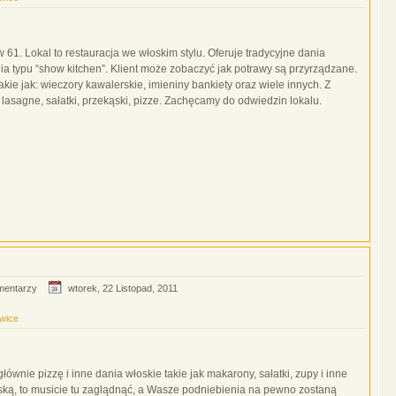
 61. Lokal to restauracja we włoskim stylu. Oferuje tradycyjne dania
nia typu “show kitchen”. Klient może zobaczyć jak potrawy są przyrządzane.
kie jak: wieczory kawalerskie, imieniny bankiety oraz wiele innych. Z
sagne, sałatki, przekąski, pizze. Zachęcamy do odwiedzin lokalu.
mentarzy
wtorek, 22 Listopad, 2011
wice
 głównie pizzę i inne dania włoskie takie jak makarony, sałatki, zupy i inne
łoską, to musicie tu zaglądnąć, a Wasze podniebienia na pewno zostaną