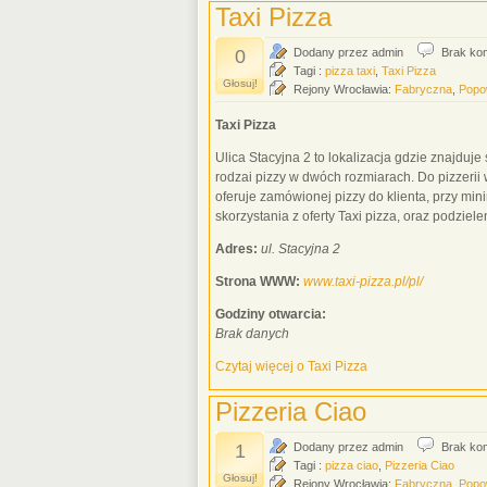
Taxi Pizza
0
Dodany przez admin
Brak ko
Tagi :
pizza taxi
,
Taxi Pizza
Głosuj!
Rejony Wrocławia:
Fabryczna
,
Popo
Taxi Pizza
Ulica Stacyjna 2 to lokalizacja gdzie znajdu
rodzai pizzy w dwóch rozmiarach. Do pizzerii w
oferuje zamówionej pizzy do klienta, przy min
skorzystania z oferty Taxi pizza, oraz podzie
Adres:
ul. Stacyjna 2
Strona WWW:
www.taxi-pizza.pl/pl/
Godziny otwarcia:
Brak danych
Czytaj więcej o Taxi Pizza
Pizzeria Ciao
1
Dodany przez admin
Brak ko
Tagi :
pizza ciao
,
Pizzeria Ciao
Głosuj!
Rejony Wrocławia:
Fabryczna
,
Popo