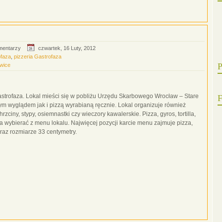
mentarzy
czwartek, 16 Luty, 2012
ofaza
,
pizzeria Gastrofaza
P
wice
astrofaza. Lokal mieści się w pobliżu Urzędu Skarbowego Wrocław – Stare
F
m wyglądem jak i pizzą wyrabianą ręcznie. Lokal organizuje również
zciny, stypy, osiemnastki czy wieczory kawalerskie. Pizza, gyros, tortilla,
żna wybierać z menu lokalu. Najwięcej pozycji karcie menu zajmuje pizza,
oraz rozmiarze 33 centymetry.