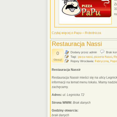
Z
3
n
Czytaj więcej o Papu – Robotnicza
Restauracja Nassi
0
Dodany przez admin
Brak ko
Tagi :
pizza nassi
,
pizzeria Nassi
,
Re
Głosuj!
Rejony Wrocławia:
Fabryczna
,
Popo
Restauracja Nassir
Restauracja Nassir mieści się na ulicy Legnick
informacji na temat menu lokalu. Mamy nadzi
zachęcamy.
Adres:
ul. Legnicka 72
Strona WWW:
Brak danych
Godziny otwarcia:
brak danych