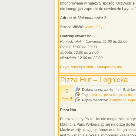
uhonorowane w należyty sposób. Oczywiście 
nic innego jak zaprosić do odwiedzin i wyrazi
Adres:
ul. Małopanewska 2
Strona WWW:
www.aioli.pl
Godziny otwarcia:
Poniedziełek – Czwartek: 11:00 do 22:00
Piątek: 11:00 do 23:00
Sobota: 12:00 do 23:00
Niedziela: 12:00 do 22:00
Czytaj więcej o Aioli – Małopanewska
Pizza Hut – Legnicka
0
Dodany przez admin
Brak ko
Tagi :
piza hut
,
pizza hat
,
pizza hut
,
Głosuj!
Rejony Wrocławia:
Fabryczna
,
Popo
Pizza Hut
Po raz kolejny Pizza Hut nie mogło zabraknąć
Magnolia Park. Wybierając się na pizzę do tej 
Macie wtedy okazję spróbować każdego smaku 
jest to wspaniała okazja spróbować każdego k