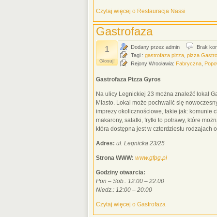
Czytaj więcej o Restauracja Nassi
Gastrofaza
1
Dodany przez admin
Brak ko
Tagi :
gastrofaza pizza
,
pizza Gastr
Głosuj!
Rejony Wrocławia:
Fabryczna
,
Popo
Gastrofaza Pizza Gyros
Na ulicy Legnickiej 23 można znaleźć lokal G
Miasto‎. Lokal może pochwalić się nowoczesny
imprezy okolicznościowe, takie jak: komunie chr
makarony, sałatki, frytki to potrawy, które mo
która dostępna jest w czterdziestu rodzajach 
Adres:
ul. Legnicka 23/25
Strona WWW:
www.gfpg.pl
Godziny otwarcia:
Pon – Sob.: 12:00 – 22:00
Niedz.: 12:00 – 20:00
Czytaj więcej o Gastrofaza