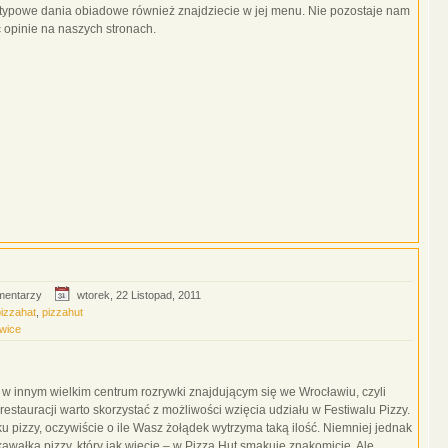
typowe dania obiadowe również znajdziecie w jej menu. Nie pozostaje nam
ć opinie na naszych stronach.
mentarzy
wtorek, 22 Listopad, 2011
pizzahat
,
pizzahut
wice
 w innym wielkim centrum rozrywki znajdującym się we Wrocławiu, czyli
restauracji warto skorzystać z możliwości wzięcia udziału w Festiwalu Pizzy.
pizzy, oczywiście o ile Wasz żołądek wytrzyma taką ilość. Niemniej jednak
awałka pizzy, który jak wiecie – w Pizza Hut smakuje znakomicie. Ale