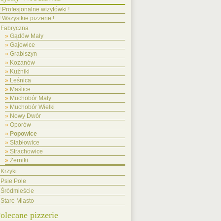
! Profesjonalne wizytówki !
! Wszystkie pizzerie !
Fabryczna
Gądów Mały
Gajowice
Grabiszyn
Kozanów
Kuźniki
Leśnica
Maślice
Muchobór Mały
Muchobór Wielki
Nowy Dwór
Oporów
Popowice
Stabłowice
Strachowice
Żerniki
Krzyki
Psie Pole
Śródmieście
Stare Miasto
olecane pizzerie