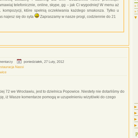
amawiaj telefonicznie, online, skype, gg – jak Ci wygodniej! W menu aż
1 kompozycji, które spełnią oczekiwania każdego smakosza. Tylko u
as najesz się do syta
Zapraszamy w nasze progi, codziennie do 21
▼
mentarzy
poniedziałek, 27 Luty, 2012
stauracja Nassi
wice
iej 72 we Wrocławiu, jest to dzielnica Popowice. Niestety nie dotarliśmy do
eję, iż Wasze komentarze pomogą w uzupełnieniu wizytówki do czego
▶
▶
▶
▶
P