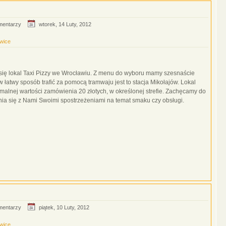
mentarzy
wtorek, 14 Luty, 2012
wice
je się lokal Taxi Pizzy we Wrocławiu. Z menu do wyboru mamy szesnaście
 łatwy sposób trafić za pomocą tramwaju jest to stacja Mikołajów‎. Lokal
imalnej wartości zamówienia 20 złotych, w określonej strefie. Zachęcamy do
lenia się z Nami Swoimi spostrzeżeniami na temat smaku czy obsługi.
mentarzy
piątek, 10 Luty, 2012
wice