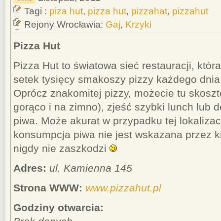
Tagi :
piza hut
,
pizza hut
,
pizzahat
,
pizzahut
Rejony Wrocławia:
Gaj
,
Krzyki
Pizza Hut
Pizza Hut to światowa sieć restauracji, któr
setek tysięcy smakoszy pizzy każdego dnia
Oprócz znakomitej pizzy, możecie tu skos
gorąco i na zimno), zjeść szybki lunch lub d
piwa. Może akurat w przypadku tej lokalizac
konsumpcja piwa nie jest wskazana przez 
nigdy nie zaszkodzi
Adres:
ul. Kamienna 145
Strona WWW:
www.pizzahut.pl
Godziny otwarcia: