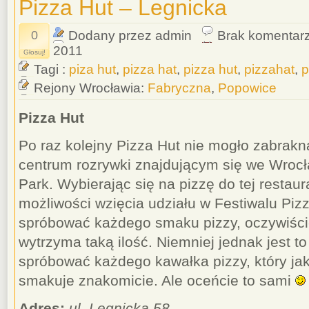
Pizza Hut – Legnicka
0
Dodany przez admin
Brak komentar
2011
Głosuj!
Tagi :
piza hut
,
pizza hat
,
pizza hut
,
pizzahat
,
p
Rejony Wrocławia:
Fabryczna
,
Popowice
Pizza Hut
Po raz kolejny Pizza Hut nie mogło zabrak
centrum rozrywki znajdującym się we Wrocła
Park. Wybierając się na pizzę do tej restaur
możliwości wzięcia udziału w Festiwalu Piz
spróbować każdego smaku pizzy, oczywiści
wytrzyma taką ilość. Niemniej jednak jest t
spróbować każdego kawałka pizzy, który jak
smakuje znakomicie. Ale oceńcie to sami
Adres:
ul. Legnicka 58