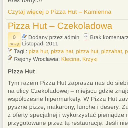
Brak danych
Czytaj więcej o Pizza Hut – Kamienna
Pizza Hut – Czekoladowa
0
Dodany przez admin
Brak komentar
Listopad, 2011
Głosuj!
Tagi :
piza hut
,
pizza hat
,
pizza hut
,
pizzahat
,
p
Rejony Wrocławia:
Klecina
,
Krzyki
Pizza Hut
Tym razem Pizza Hut zaprasza nas do sieb
na ulicy Czekoladowej – miejscu gdzie znaj
współczesne hipermarkety. W Pizza Hut za
pyszne pizze, makarony, lunche i desery. 
z oferty specjalnej i wykorzystać pieniądze
przygotowane przez tą restaurację. Jeśli ni