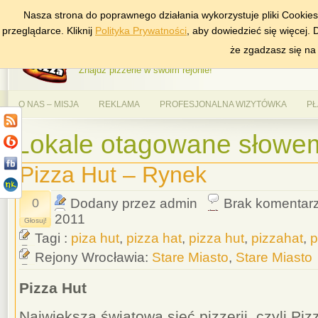
Nasza strona do poprawnego działania wykorzystuje pliki Cookie
DODAJ NAS DO ULUBIONYCH
ZNAJDŹ
przeglądarce. Kliknij
Polityka Prywatności
, aby dowiedzieć się więcej.
AlePizza.com – Ranking
że zgadzasz się na
Znajdź pizzerie w swoim rejonie!
O NAS – MISJA
REKLAMA
PROFESJONALNA WIZYTÓWKA
PŁ
Lokale otagowane słowem 
Pizza Hut – Rynek
0
Dodany przez admin
Brak komentar
2011
Głosuj!
Tagi :
piza hut
,
pizza hat
,
pizza hut
,
pizzahat
,
p
Rejony Wrocławia:
Stare Miasto
,
Stare Miasto
Pizza Hut
Największa światowa sieć pizzerii, czyli P