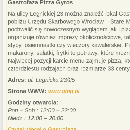
Gastrofaza Pizza Gyros
Na ulicy Legnickiej 23 można znaleźć lokal Gast
pobliżu Urzędu Skarbowego Wrocław – Stare Mi
pochwalić się nowoczesnym wyglądem jak i pizz
organizuje również imprezy okolicznościowe, ta
stypy, osiemnastki czy wieczory kawalerskie. Pizz
makarony, sałatki, frytki to potrawy, które moż
Najwięcej pozycji karcie menu zajmuje pizza, k
czterdziestu rodzajach oraz rozmiarze 33 cent
Adres:
ul. Legnicka 23/25
Strona WWW:
www.gfpg.pl
Godziny otwarcia:
Pon – Sob.: 12:00 – 22:00
Niedz.: 12:00 – 20:00
Czytaj więcej o Gastrofaza