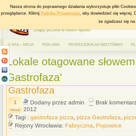
Nasza strona do poprawnego działania wykorzystuje pliki Cookie
DODAJ NAS DO ULUBIONYCH
ZNAJDŹ
przeglądarce. Kliknij
Polityka Prywatności
, aby dowiedzieć się więcej.
AlePizza.com – Ranking
że zgadzasz się na
Znajdź pizzerie w swoim rejonie!
O NAS – MISJA
REKLAMA
PROFESJONALNA WIZYTÓWKA
PŁ
Lokale otagowane słowem 
Gastrofaza'
Gastrofaza
1
Dodany przez admin
Brak komentar
2012
Głosuj!
Tagi :
gastrofaza pizza
,
pizza Gastrofaza
,
pizz
Rejony Wrocławia:
Fabryczna
,
Popowice