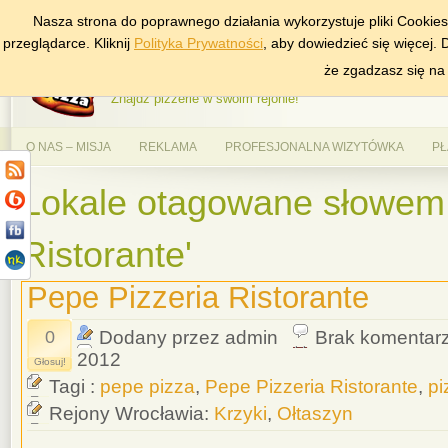
Nasza strona do poprawnego działania wykorzystuje pliki Cookie
DODAJ NAS DO ULUBIONYCH
ZNAJDŹ
przeglądarce. Kliknij
Polityka Prywatności
, aby dowiedzieć się więcej.
AlePizza.com – Ranking
że zgadzasz się na
Znajdź pizzerie w swoim rejonie!
O NAS – MISJA
REKLAMA
PROFESJONALNA WIZYTÓWKA
PŁ
Lokale otagowane słowem 
Ristorante'
Pepe Pizzeria Ristorante
0
Dodany przez admin
Brak komentar
2012
Głosuj!
Tagi :
pepe pizza
,
Pepe Pizzeria Ristorante
,
pi
Rejony Wrocławia:
Krzyki
,
Ołtaszyn