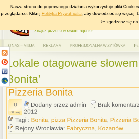
Nasza strona do poprawnego działania wykorzystuje pliki Cookie
DODAJ NAS DO ULUBIONYCH
ZNAJDŹ
przeglądarce. Kliknij
Polityka Prywatności
, aby dowiedzieć się więcej.
AlePizza.com – Ranking
że zgadzasz się na
Znajdź pizzerie w swoim rejonie!
O NAS – MISJA
REKLAMA
PROFESJONALNA WIZYTÓWKA
PŁ
Lokale otagowane słowem '
Bonita'
Pizzeria Bonita
0
Dodany przez admin
Brak komentar
2012
Głosuj!
Tagi :
Bonita
,
pizza Pizzeria Bonita
,
Pizzeria B
Rejony Wrocławia:
Fabryczna
,
Kozanów