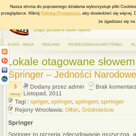
Nasza strona do poprawnego działania wykorzystuje pliki Cookie
DODAJ NAS DO ULUBIONYCH
ZNAJDŹ
przeglądarce. Kliknij
Polityka Prywatności
, aby dowiedzieć się więcej.
AlePizza.com – Ranking
że zgadzasz się na
Znajdź pizzerie w swoim rejonie!
O NAS – MISJA
REKLAMA
PROFESJONALNA WIZYTÓWKA
PŁ
Lokale otagowane słowem '
Springer – Jedności Narodowe
3
Dodany przez admin
Brak komentar
Listopad, 2011
Głosuj!
Tagi :
spriger
,
springer
,
springerr
,
sprringer
Rejony Wrocławia:
Ołbin
,
Śródmieście
Springer
Springer to pizzeria zdecydowanie muzyczna, 