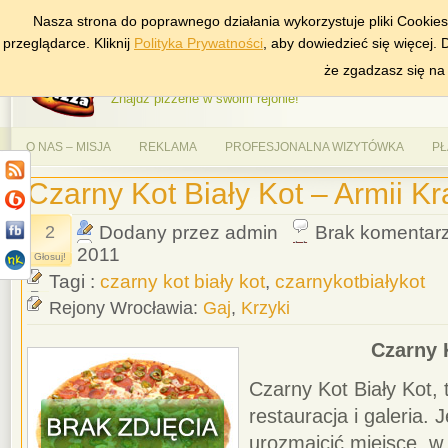
Nasza strona do poprawnego działania wykorzystuje pliki Cookie
DODAJ NAS DO ULUBIONYCH
ZNAJDŹ
przeglądarce. Kliknij
Polityka Prywatności
, aby dowiedzieć się więcej.
AlePizza.com – Ranking
że zgadzasz się na
Znajdź pizzerie w swoim rejonie!
O NAS – MISJA
REKLAMA
PROFESJONALNA WIZYTÓWKA
PŁ
Czarny Kot Biały Kot – Armii Kr
2
Dodany przez admin
Brak komentar
2011
Głosuj!
Tagi :
czarny kot biały kot
,
czarnykotbiałykot
Rejony Wrocławia:
Gaj
,
Krzyki
Czarny 
Czarny Kot Biały Kot, t
restauracja i galeria. 
urozmaicić miejsce, w