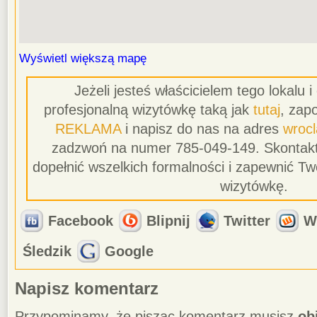
Wyświetl większą mapę
Jeżeli jesteś właścicielem tego lokalu 
profesjonalną wizytówkę taką jak
tutaj
, zapo
REKLAMA
i napisz do nas na adres
wroc
zadzwoń na numer 785-049-149. Skontakt
dopełnić wszelkich formalności i zapewnić T
wizytówkę.
Facebook
Blipnij
Twitter
W
Śledzik
Google
Napisz komentarz
Przypominamy, że pisząc komentarz musisz
ob