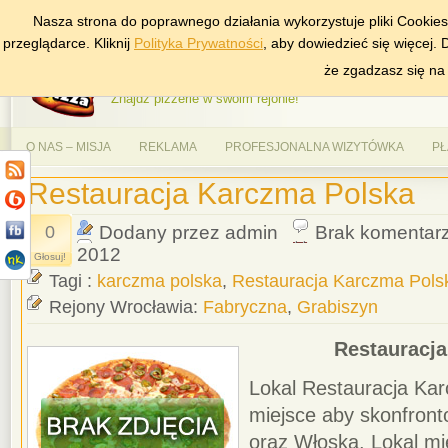
Nasza strona do poprawnego działania wykorzystuje pliki Cookie
DODAJ NAS DO ULUBIONYCH
ZNAJDŹ
przeglądarce. Kliknij
Polityka Prywatności
, aby dowiedzieć się więcej.
AlePizza.com – Ranking
że zgadzasz się na
Znajdź pizzerie w swoim rejonie!
O NAS – MISJA
REKLAMA
PROFESJONALNA WIZYTÓWKA
PŁ
Restauracja Karczma Polska
0
Dodany przez admin
Brak komentar
2012
Głosuj!
Tagi :
karczma polska
,
Restauracja Karczma Pols
Rejony Wrocławia:
Fabryczna
,
Grabiszyn
Restauracj
Lokal Restauracja Kar
miejsce aby skonfront
oraz Włoską. Lokal mi