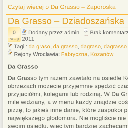
Czytaj więcej o Da Grasso – Zaporoska
Da Grasso – Dziadoszańska
0
Dodany przez admin
Brak komentar
2011
Głosuj!
Tagi :
da graso
,
da grasso
,
dagraso
,
dagrasso
Rejony Wrocławia:
Fabryczna
,
Kozanów
Da Grasso
Da Grasso tym razem zawitało na osiedle K
obrzeżach możecie przyjemnie spędzić cza
przyjaciółmi, kolegami lub rodziną. W Da Gr
mile widziany, a w menu każdy znajdzie coś d
pizzę, to jakieś inne danie, które zaspokoi 
największego głodomora. Nie mogliście nie s
swoim osiedlu, więc tym bardziej zachęcamy