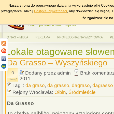
Nasza strona do poprawnego działania wykorzystuje pliki Cookie
DODAJ NAS DO ULUBIONYCH
ZNAJDŹ
przeglądarce. Kliknij
Polityka Prywatności
, aby dowiedzieć się więcej.
AlePizza.com – Ranking
że zgadzasz się na
Znajdź pizzerie w swoim rejonie!
O NAS – MISJA
REKLAMA
PROFESJONALNA WIZYTÓWKA
PŁ
Lokale otagowane słowem
Da Grasso – Wyszyńskiego
0
Dodany przez admin
Brak komentar
2011
Głosuj!
Tagi :
da graso
,
da grasso
,
dagraso
,
dagrasso
Rejony Wrocławia:
Ołbin
,
Śródmieście
Da Grasso
To chyba najbliżej położony względem cent