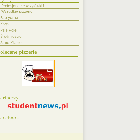
! Profesjonalne wizytówki !
! Wszystkie pizzerie !
Fabryczna
Krzyki
Psie Pole
Śródmieście
Stare Miasto
olecane pizzerie
artnerzy
acebook