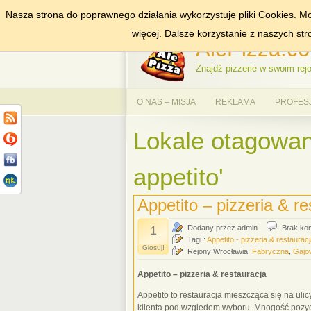
Nasza strona do poprawnego działania wykorzystuje pliki Cookies. Mo
DODAJ NAS DO ULUBIONYCH
ZNAJDŹ
więcej. Dalsze korzystanie z naszych st
AlePizza.co
Znajdź pizzerie w swoim rejo
O NAS – MISJA
REKLAMA
PROFES
Lokale otagowan
appetito'
Appetito – pizzeria & re
1
Dodany przez admin
Brak ko
Tagi :
Appetito - pizzeria & restaurac
Głosuj!
Rejony Wrocławia:
Fabryczna
,
Gajo
Appetito – pizzeria & restauracja
Appetito to restauracja mieszcząca się na ul
klienta pod względem wyboru. Mnogość pozycji