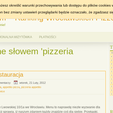
MIASTA:
WROCŁAW
żesz określić warunki przechowywania lub dostępu do plików cookies w
ron bez zmiany ustawień przeglądarki będzie oznaczało, że zgadzasz si
m – Ranking Wrocławskich Pizze
nie!
JONALNA WIZYTÓWKA
PŁATNOŚCI
T
e słowem 'pizzeria
31
4
2
2
2
1
stauracja
1
1
mentarzy
wtorek, 21 Luty, 2012
1
1
ja
,
appetito pizza
,
pizzeria appetito
1
wice
1
icy Lwowskiej 10/1a we Wrocławiu. Menu to naprawdę niezłe wyzwanie dla
R
 sprawia, iż naszym zdaniem każdy znajdzie coś dla siebie. Przekąski,