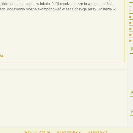
niektóre dania dostępne w lokalu. Jeśli chodzi o pizze to w menu można
ściach, dodatkowo można skomponować własną pozycję pizzy. Dostawa w
▶
▶
▶
▶
▶
P
ja
P
F
REGULAMIN
PARTNERZY
KONTAKT