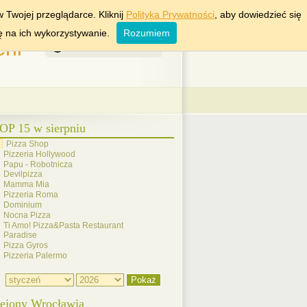
KRAKÓW
WARSZAWA
 Twojej przeglądarce. Kliknij
Polityka Prywatności
, aby dowiedzieć się
ę na ich wykorzystywanie.
Rozumiem
rii
9 Sierpień 2026
OP 15 w sierpniu
Pizza Shop
Pizzeria Hollywood
Papu - Robotnicza
Devilpizza
Mamma Mia
Pizzeria Roma
Dominium
Nocna Pizza
Ti Amo! Pizza&Pasta Restaurant
Paradise
Pizza Gyros
Pizzeria Palermo
ejony Wrocławia