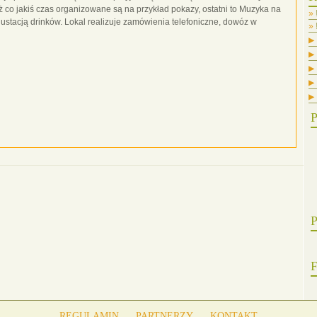
 co jakiś czas organizowane są na przykład pokazy, ostatni to Muzyka na
stacją drinków. Lokal realizuje zamówienia telefoniczne, dowóz w
▶
▶
▶
▶
▶
P
P
F
REGULAMIN
PARTNERZY
KONTAKT