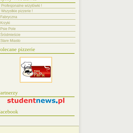
! Profesjonalne wizytówki !
! Wszystkie pizzerie !
Fabryczna
Krzyki
Psie Pole
Śródmieście
Stare Miasto
olecane pizzerie
artnerzy
acebook