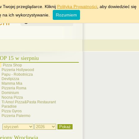
KRAKÓW
WARSZAWA
 Twojej przeglądarce. Kliknij
Polityka Prywatności
, aby dowiedzieć się
ę na ich wykorzystywanie.
Rozumiem
rii
7 Sierpień 2026
OP 15 w sierpniu
Pizza Shop
Pizzeria Hollywood
Papu - Robotnicza
Devilpizza
Mamma Mia
Pizzeria Roma
Dominium
Nocna Pizza
Ti Amo! Pizza&Pasta Restaurant
Paradise
Pizza Gyros
Pizzeria Palermo
ejony Wrocławia