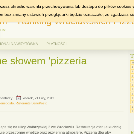
MIASTA:
WROCŁAW
żesz określić warunki przechowywania lub dostępu do plików cookies w
ron bez zmiany ustawień przeglądarki będzie oznaczało, że zgadzasz si
m – Ranking Wrocławskich Pizze
nie!
JONALNA WIZYTÓWKA
PŁATNOŚCI
T
e słowem 'pizzeria
31
4
2
2
2
1
1
1
mentarzy
wtorek, 21 Luty, 2012
1
1
beneposto
,
Ristorante BenePosto
1
1
ca się na ulicy Wałbrzyskiej 2 we Wrocławiu. Restauracja oferuje kuchnię
R
uje przestronne wnętrze oraz przyjemną atmosferę. Pizzeria dba aby