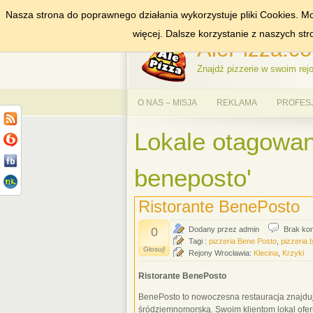
Nasza strona do poprawnego działania wykorzystuje pliki Cookies. Mo
DODAJ NAS DO ULUBIONYCH
ZNAJDŹ
więcej. Dalsze korzystanie z naszych st
AlePizza.co
Znajdź pizzerie w swoim rejo
O NAS – MISJA
REKLAMA
PROFES
Lokale otagowan
beneposto'
Ristorante BenePosto
0
Dodany przez admin
Brak ko
Tagi :
pizzeria Bene Posto
,
pizzeria 
Głosuj!
Rejony Wrocławia:
Klecina
,
Krzyki
Ristorante BenePosto
BenePosto to nowoczesna restauracja znajdują
śródziemnomorską. Swoim klientom lokal ofer