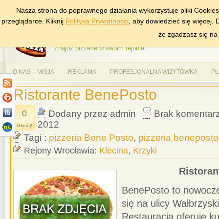
Nasza strona do poprawnego działania wykorzystuje pliki Cookie
DODAJ NAS DO ULUBIONYCH
ZNAJDŹ
przeglądarce. Kliknij
Polityka Prywatności
, aby dowiedzieć się więcej.
AlePizza.com – Ranking
że zgadzasz się na
Znajdź pizzerie w swoim rejonie!
O NAS – MISJA
REKLAMA
PROFESJONALNA WIZYTÓWKA
PŁ
Ristorante BenePosto
0
Dodany przez admin
Brak komentar
2012
Głosuj!
Tagi :
pizzeria Bene Posto
,
pizzeria beneposto
Rejony Wrocławia:
Klecina
,
Krzyki
Ristora
BenePosto to nowocze
się na ulicy Wałbrzysk
Restauracja oferuje 