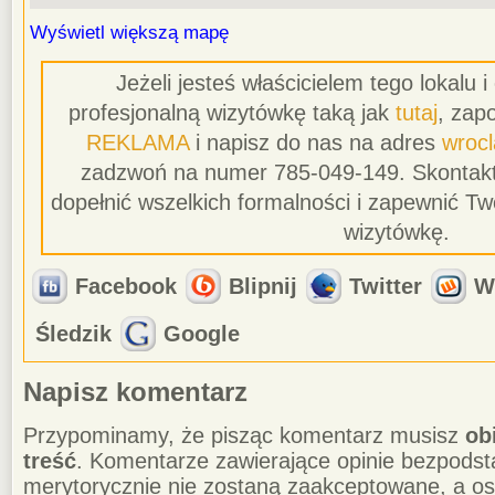
Wyświetl większą mapę
Jeżeli jesteś właścicielem tego lokalu 
profesjonalną wizytówkę taką jak
tutaj
, zapo
REKLAMA
i napisz do nas na adres
wroc
zadzwoń na numer 785-049-149. Skontakt
dopełnić wszelkich formalności i zapewnić T
wizytówkę.
Facebook
Blipnij
Twitter
W
Śledzik
Google
Napisz komentarz
Przypominamy, że pisząc komentarz musisz
ob
treść
. Komentarze zawierające opinie bezpodst
merytorycznie nie zostaną zaakceptowane, a o