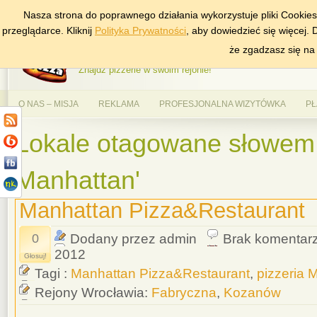
Nasza strona do poprawnego działania wykorzystuje pliki Cookie
DODAJ NAS DO ULUBIONYCH
ZNAJDŹ
przeglądarce. Kliknij
Polityka Prywatności
, aby dowiedzieć się więcej.
AlePizza.com – Ranking
że zgadzasz się na
Znajdź pizzerie w swoim rejonie!
O NAS – MISJA
REKLAMA
PROFESJONALNA WIZYTÓWKA
PŁ
Lokale otagowane słowem 
Manhattan'
Manhattan Pizza&Restaurant
0
Dodany przez admin
Brak komentar
2012
Głosuj!
Tagi :
Manhattan Pizza&Restaurant
,
pizzeria 
Rejony Wrocławia:
Fabryczna
,
Kozanów