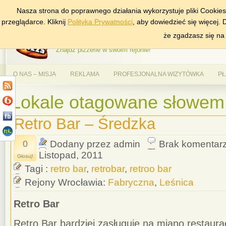
Nasza strona do poprawnego działania wykorzystuje pliki Cookie
DODAJ NAS DO ULUBIONYCH
ZNAJDŹ
przeglądarce. Kliknij
Polityka Prywatności
, aby dowiedzieć się więcej.
AlePizza.com – Ranking
że zgadzasz się na
Znajdź pizzerie w swoim rejonie!
O NAS – MISJA
REKLAMA
PROFESJONALNA WIZYTÓWKA
PŁ
Lokale otagowane słowem '
Retro Bar – Średzka
0
Dodany przez admin
Brak komentar
Listopad, 2011
Głosuj!
Tagi :
retro bar
,
retrobar
,
retroo bar
Rejony Wrocławia:
Fabryczna
,
Leśnica
Retro Bar
Retro Bar bardziej zasługuje na miano restauracj