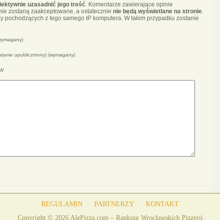
iektywnie uzasadnić jego treść
. Komentarze zawierające opinie
nie zostaną zaakceptowane, a ostatecznie
nie będą wyświetlane na stronie
.
y pochodzących z tego samego IP komputera. W takim przypadku zostanie
(wymagany)
ostanie upubliczniony) (wymagany)
WW
REGULAMIN
PARTNERZY
KONTAKT
Copyright © 2026 AlePizza.com – Ranking Wrocławskich Pizzerii