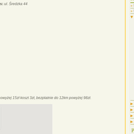
s:
ul. Średzka 44
▼
powyżej 15zł koszt 3zł, bezpłatnie do 12km powyżej 98zł.
▶
▶
▶
▶
P