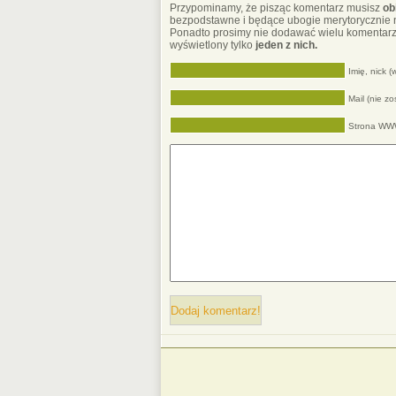
Przypominamy, że pisząc komentarz musisz
ob
bezpodstawne i będące ubogie merytorycznie 
Ponadto prosimy nie dodawać wielu komentarz
wyświetlony tylko
jeden z nich.
Imię, nick 
Mail (nie z
Strona W