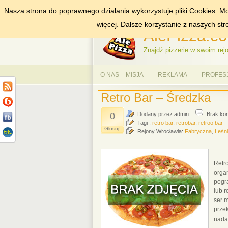
Nasza strona do poprawnego działania wykorzystuje pliki Cookies. Mo
DODAJ NAS DO ULUBIONYCH
ZNAJDŹ
więcej. Dalsze korzystanie z naszych st
AlePizza.co
Znajdź pizzerie w swoim rejo
O NAS – MISJA
REKLAMA
PROFES
Retro Bar – Średzka
0
Dodany przez admin
Brak ko
Tagi :
retro bar
,
retrobar
,
retroo bar
Głosuj!
Rejony Wrocławia:
Fabryczna
,
Leśn
Retro
orga
pogra
lub r
ser 
przek
nada