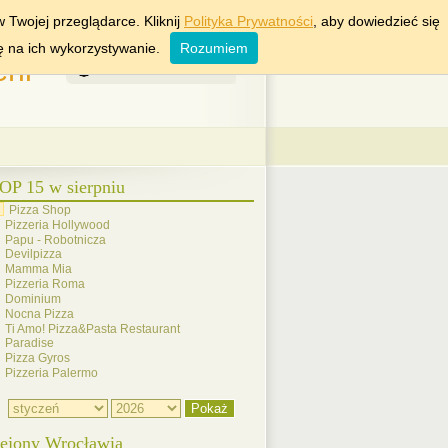
KRAKÓW
WARSZAWA
 Twojej przeglądarce. Kliknij
Polityka Prywatności
, aby dowiedzieć się
ę na ich wykorzystywanie.
Rozumiem
rii
6 Sierpień 2026
OP 15 w sierpniu
Pizza Shop
Pizzeria Hollywood
Papu - Robotnicza
Devilpizza
Mamma Mia
Pizzeria Roma
Dominium
Nocna Pizza
Ti Amo! Pizza&Pasta Restaurant
Paradise
Pizza Gyros
Pizzeria Palermo
ejony Wrocławia