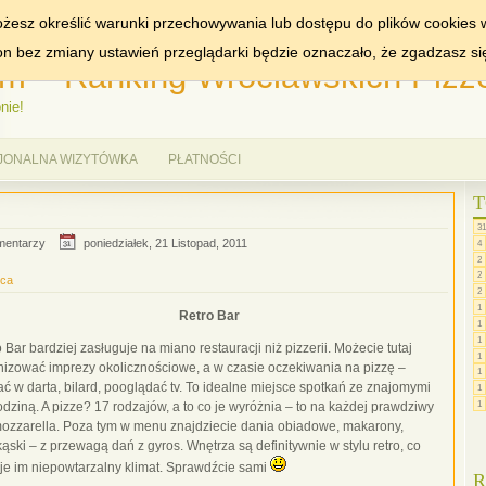
MIASTA:
WROCŁAW
żesz określić warunki przechowywania lub dostępu do plików cookies w
ron bez zmiany ustawień przeglądarki będzie oznaczało, że zgadzasz si
m – Ranking Wrocławskich Pizze
nie!
JONALNA WIZYTÓWKA
PŁATNOŚCI
T
31
mentarzy
poniedziałek, 21 Listopad, 2011
4
2
2
ica
2
1
Retro Bar
1
1
 Bar bardziej zasługuje na miano restauracji niż pizzerii. Możecie tutaj
1
nizować imprezy okolicznościowe, a w czasie oczekiwania na pizzę –
1
ć w darta, bilard, pooglądać tv. To idealne miejsce spotkań ze znajomymi
1
1
odziną. A pizze? 17 rodzajów, a to co je wyróżnia – to na każdej prawdziwy
mozzarella. Poza tym w menu znajdziecie dania obiadowe, makarony,
ąski – z przewagą dań z gyros. Wnętrza są definitywnie w stylu retro, co
je im niepowtarzalny klimat. Sprawdźcie sami
R