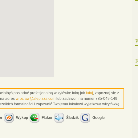
P
F
 chciałbyś posiadać profesjonalną wizytówkę taką jak
tutaj
, zapoznaj się z
 na adres
wroclaw@alepizza.com
lub zadzwoń na numer 785-049-149.
szelkich formalności i zapewnić Twojemu lokalowi wyjątkową wizytówkę.
er
Wykop
Flaker
Śledzik
Google