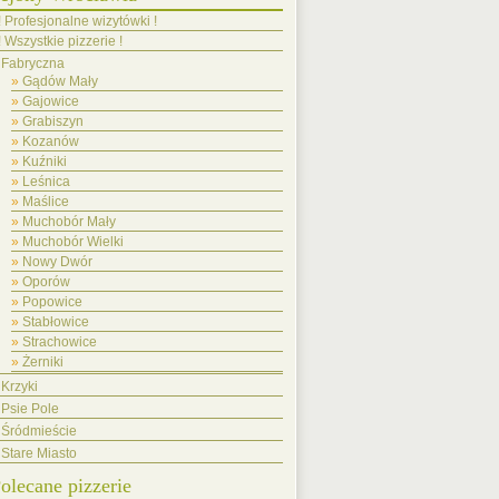
! Profesjonalne wizytówki !
! Wszystkie pizzerie !
Fabryczna
Gądów Mały
Gajowice
Grabiszyn
Kozanów
Kuźniki
Leśnica
Maślice
Muchobór Mały
Muchobór Wielki
Nowy Dwór
Oporów
Popowice
Stabłowice
Strachowice
Żerniki
Krzyki
Psie Pole
Śródmieście
Stare Miasto
olecane pizzerie