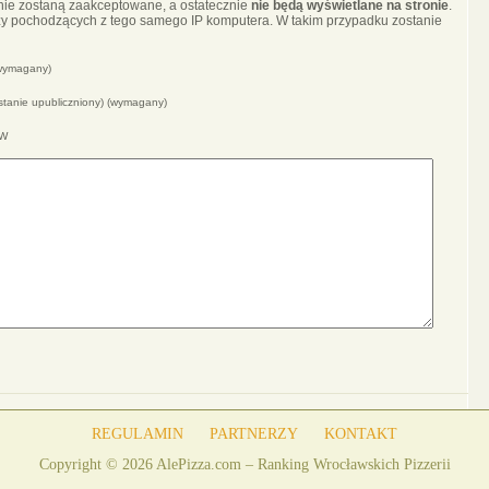
nie zostaną zaakceptowane, a ostatecznie
nie będą wyświetlane na stronie
.
y pochodzących z tego samego IP komputera. W takim przypadku zostanie
(wymagany)
ostanie upubliczniony) (wymagany)
WW
REGULAMIN
PARTNERZY
KONTAKT
Copyright © 2026 AlePizza.com – Ranking Wrocławskich Pizzerii