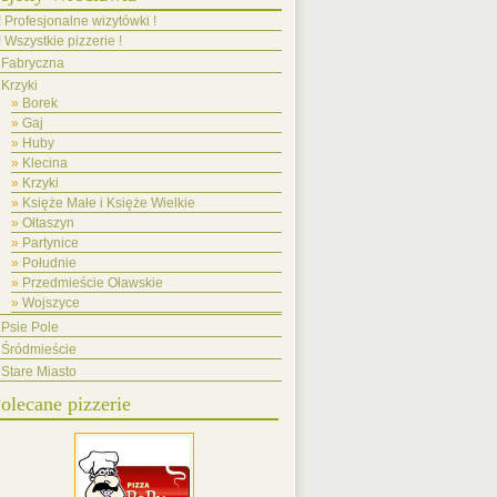
! Profesjonalne wizytówki !
! Wszystkie pizzerie !
Fabryczna
Krzyki
Borek
Gaj
Huby
Klecina
Krzyki
Księże Małe i Księże Wielkie
Ołtaszyn
Partynice
Południe
Przedmieście Oławskie
Wojszyce
Psie Pole
Śródmieście
Stare Miasto
olecane pizzerie