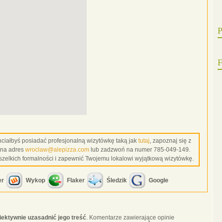
P
F
 chciałbyś posiadać profesjonalną wizytówkę taką jak
tutaj
, zapoznaj się z
 na adres
wroclaw@alepizza.com
lub zadzwoń na numer 785-049-149.
szelkich formalności i zapewnić Twojemu lokalowi wyjątkową wizytówkę.
er
Wykop
Flaker
Śledzik
Google
iektywnie uzasadnić jego treść
. Komentarze zawierające opinie