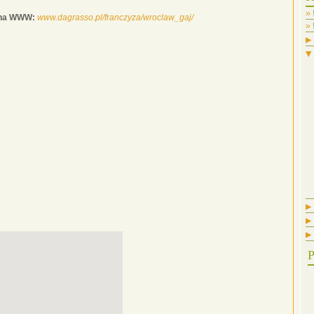
ona WWW:
www.dagrasso.pl/franczyza/wroclaw_gaj/
▶
▼
▶
▶
▶
P