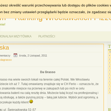
MIASTA:
WROCŁAW
żesz określić warunki przechowywania lub dostępu do plików cookies w
ron bez zmiany ustawień przeglądarki będzie oznaczało, że zgadzasz si
m – Ranking Wrocławskich Pizze
nie!
JONALNA WIZYTÓWKA
PŁATNOŚCI
T
ska
31
mentarzy
środa, 2 Listopad, 2011
4
2
,
dagrasso
2
2
1
Da Grasso
1
1
asso ma wiele swoich lokali na terenie całej Polski. We Wrocławiu
1
ziecie ich aż 7. Tutaj omawiamy znajduje się w CH Ferio – oznacza to, że
1
to znakomite miejsce na przerwę w zakupach lub po nich w celu
1
1
owania baterii na całą resztę dnia. Możecie tutaj liczyć na profesjonalną i
ą obsługę, a także pyszną pizzę – taką jak lubicie. Wybór jest ogromny, a
 oczekuje każdy klient
R
s:
ul. Świeradowska 51-57