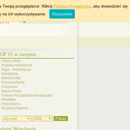
KRAKÓW
WARSZAWA
 Twojej przeglądarce. Kliknij
Polityka Prywatności
, aby dowiedzieć się
ę na ich wykorzystywanie.
Rozumiem
rii
6 Sierpień 2026
OP 15 w sierpniu
Pizza Shop
Pizzeria Hollywood
Papu - Robotnicza
Devilpizza
Mamma Mia
Pizzeria Roma
Dominium
Nocna Pizza
Ti Amo! Pizza&Pasta Restaurant
Paradise
Pizza Gyros
Pizzeria Palermo
ejony Wrocławia