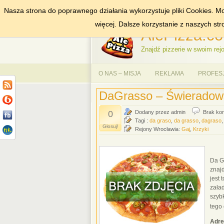
Nasza strona do poprawnego działania wykorzystuje pliki Cookies. Mo
DODAJ NAS DO ULUBIONYCH
ZNAJDŹ
więcej. Dalsze korzystanie z naszych st
AlePizza.co
Znajdź pizzerie w swoim rejo
O NAS – MISJA
REKLAMA
PROFES
DaGrasso – Świeradow
0
Dodany przez admin
Brak ko
Tagi :
da graso
,
da grasso
,
dagraso
Głosuj!
Rejony Wrocławia:
Gaj
,
Krzyki
Da Gr
znajd
jest 
załad
szybk
tego
Adre