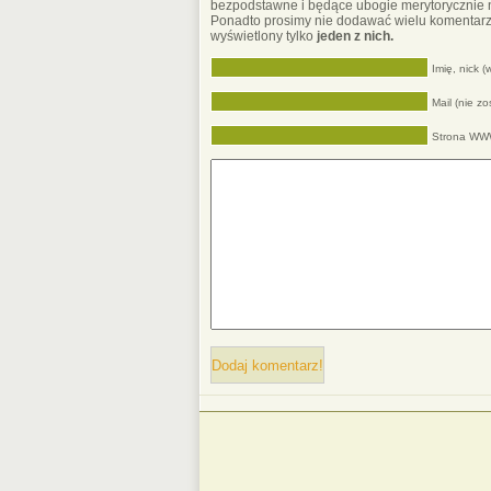
bezpodstawne i będące ubogie merytorycznie 
Ponadto prosimy nie dodawać wielu komentarz
wyświetlony tylko
jeden z nich.
Imię, nick 
Mail (nie z
Strona W