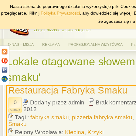
Nasza strona do poprawnego działania wykorzystuje pliki Cookie
DODAJ NAS DO ULUBIONYCH
ZNAJDŹ
przeglądarce. Kliknij
Polityka Prywatności
, aby dowiedzieć się więcej.
AlePizza.com – Ranking
że zgadzasz się na
Znajdź pizzerie w swoim rejonie!
O NAS – MISJA
REKLAMA
PROFESJONALNA WIZYTÓWKA
PŁ
Lokale otagowane słowem 
smaku'
Restauracja Fabryka Smaku
0
Dodany przez admin
Brak komentar
2012
Głosuj!
Tagi :
fabryka smaku
,
pizzeria fabryka smaku
,
Smaku
Rejony Wrocławia:
Klecina
,
Krzyki