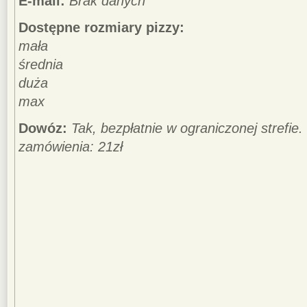
E-mail:
Brak danych
Dostępne rozmiary pizzy:
mała
średnia
duża
max
Dowóz:
Tak, bezpłatnie w ograniczonej strefie
zamówienia: 21zł