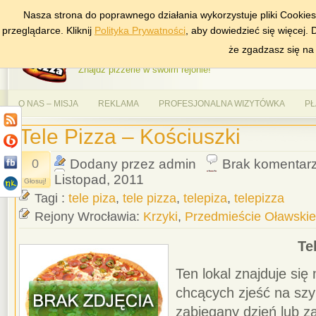
Nasza strona do poprawnego działania wykorzystuje pliki Cookie
DODAJ NAS DO ULUBIONYCH
ZNAJDŹ
przeglądarce. Kliknij
Polityka Prywatności
, aby dowiedzieć się więcej.
AlePizza.com – Ranking
że zgadzasz się na
Znajdź pizzerie w swoim rejonie!
O NAS – MISJA
REKLAMA
PROFESJONALNA WIZYTÓWKA
PŁ
Tele Pizza – Kościuszki
0
Dodany przez admin
Brak komentar
Listopad, 2011
Głosuj!
Tagi :
tele piza
,
tele pizza
,
telepiza
,
telepizza
Rejony Wrocławia:
Krzyki
,
Przedmieście Oławskie
Te
Ten lokal znajduje się 
chcących zjeść na szy
zabiegany dzień lub z