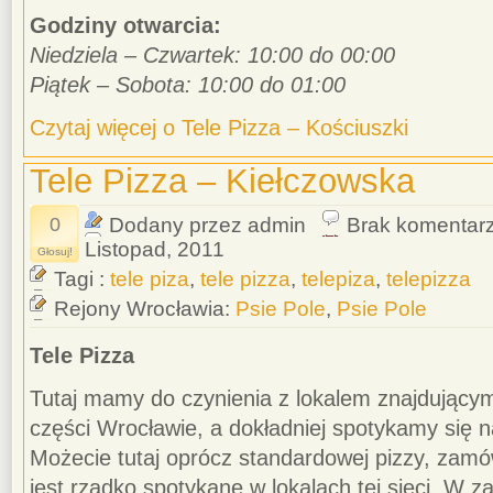
Godziny otwarcia:
Niedziela – Czwartek: 10:00 do 00:00
Piątek – Sobota: 10:00 do 01:00
Czytaj więcej o Tele Pizza – Kościuszki
Tele Pizza – Kiełczowska
0
Dodany przez admin
Brak komentar
Listopad, 2011
Głosuj!
Tagi :
tele piza
,
tele pizza
,
telepiza
,
telepizza
Rejony Wrocławia:
Psie Pole
,
Psie Pole
Tele Pizza
Tutaj mamy do czynienia z lokalem znajdujący
części Wrocławie, a dokładniej spotykamy się n
Możecie tutaj oprócz standardowej pizzy, zamó
jest rzadko spotykane w lokalach tej sieci. W za