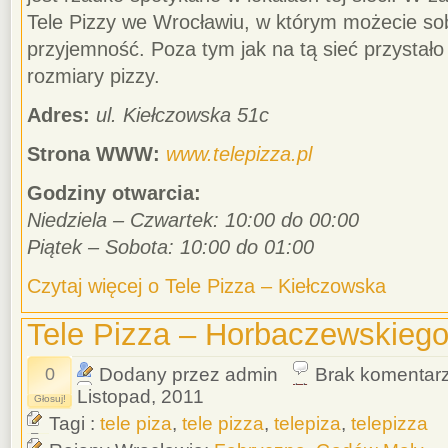
Tele Pizzy we Wrocławiu, w którym możecie sob
przyjemność. Poza tym jak na tą sieć przystał
rozmiary pizzy.
Adres:
ul. Kiełczowska 51c
Strona WWW:
www.telepizza.pl
Godziny otwarcia:
Niedziela – Czwartek: 10:00 do 00:00
Piątek – Sobota: 10:00 do 01:00
Czytaj więcej o Tele Pizza – Kiełczowska
Tele Pizza – Horbaczewskieg
0
Dodany przez admin
Brak komentar
Listopad, 2011
Głosuj!
Tagi :
tele piza
,
tele pizza
,
telepiza
,
telepizza