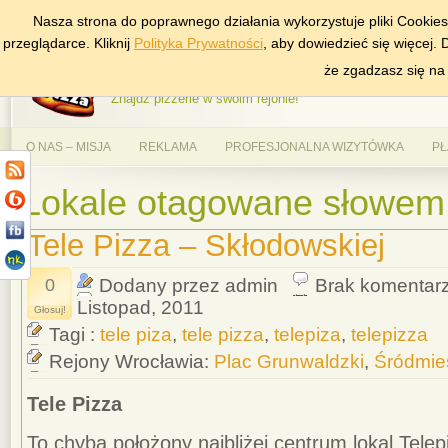
Nasza strona do poprawnego działania wykorzystuje pliki Cookie
DODAJ NAS DO ULUBIONYCH
ZNAJDŹ
przeglądarce. Kliknij
Polityka Prywatności
, aby dowiedzieć się więcej.
AlePizza.com – Ranking
że zgadzasz się na
Znajdź pizzerie w swoim rejonie!
O NAS – MISJA
REKLAMA
PROFESJONALNA WIZYTÓWKA
PŁ
Lokale otagowane słowem '
Tele Pizza – Skłodowskiej
0
Dodany przez admin
Brak komentar
Listopad, 2011
Głosuj!
Tagi :
tele piza
,
tele pizza
,
telepiza
,
telepizza
Rejony Wrocławia:
Plac Grunwaldzki
,
Śródmie
Tele Pizza
To chyba położony najbliżej centrum lokal Tele