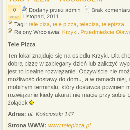
0
Dodany przez admin
Brak komentar
Listopad, 2011
Głosuj!
Tagi :
tele piza
,
tele pizza
,
telepiza
,
telepizza
Rejony Wrocławia:
Krzyki
,
Przedmieście Oław
Tele Pizza
Ten lokal znajduje się na osiedlu Krzyki. Dla c
dobrą pizzę w zabiegany dzień lub zaliczyć wy
jest to idealne rozwiązanie. Oczywiście nie moż
możliwość dostawy do domu, a w ramach niej, 
mobilnym terminalu, który dostawca powinien m
rozwiązanie kiedy akurat nie macie przy sobie p
żołądek
Adres:
ul. Kościuszki 147
Strona WWW:
www.telepizza.pl