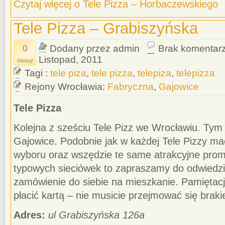
Czytaj więcej o Tele Pizza – Horbaczewskiego
Tele Pizza – Grabiszyńska
0
Dodany przez admin
Brak komentar
Listopad, 2011
Głosuj!
Tagi :
tele piza
,
tele pizza
,
telepiza
,
telepizza
Rejony Wrocławia:
Fabryczna
,
Gajowice
Tele Pizza
Kolejna z sześciu Tele Pizz we Wrocławiu. Ty
Gajowice. Podobnie jak w każdej Tele Pizzy mac
wyboru oraz wszędzie te same atrakcyjne promoc
typowych sieciówek to zapraszamy do odwiedzi
zamówienie do siebie na mieszkanie. Pamiętac
płacić kartą – nie musicie przejmować się braki
Adres:
ul Grabiszyńska 126a