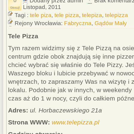
0
Dodany przez admin
Brak komentar
Listopad, 2011
Głosuj!
Tagi :
tele piza
,
tele pizza
,
telepiza
,
telepizza
Rejony Wrocławia:
Fabryczna
,
Gądów Mały
Tele Pizza
Tym razem widzimy się z Tele Pizzą na osi
centrum gdzie obok znajdują się inne pizzer
chcieć wybrać się właśnie do Tele Pizzy. Jeśl
Waszego bloku i lubicie przebywać w now
wnętrzach, to zapraszamy Was na wizytę i z
lokalu. Podobnie jak w innych, w weekendy
czas aż do 1 w nocy, czyli do całkiem późne
Adres:
ul. Horbaczewskiego 21a
Strona WWW:
www.telepizza.pl