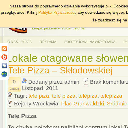
Nasza strona do poprawnego działania wykorzystuje pliki Cookie
DODAJ NAS DO ULUBIONYCH
ZNAJDŹ
przeglądarce. Kliknij
Polityka Prywatności
, aby dowiedzieć się więcej.
AlePizza.com – Ranking
że zgadzasz się na
Znajdź pizzerie w swoim rejonie!
O NAS – MISJA
REKLAMA
PROFESJONALNA WIZYTÓWKA
PŁ
Lokale otagowane słowem 
Tele Pizza – Skłodowskiej
0
Dodany przez admin
Brak komentar
Listopad, 2011
Głosuj!
Tagi :
tele piza
,
tele pizza
,
telepiza
,
telepizza
Rejony Wrocławia:
Plac Grunwaldzki
,
Śródmie
Tele Pizza
To chyba położony najbliżej centrum lokal 