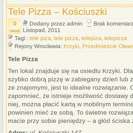
Tele Pizza – Kościuszki
0
Dodany przez admin
Brak komentar
Listopad, 2011
Głosuj!
Tagi :
tele piza
,
tele pizza
,
telepiza
,
telepizza
Rejony Wrocławia:
Krzyki
,
Przedmieście Oław
Tele Pizza
Ten lokal znajduje się na osiedlu Krzyki. D
szybko dobrą pizzę w zabiegany dzień lub 
ze znajomymi, jest to idealne rozwiązanie.
zapomnieć, że istnieje możliwość dostawy
niej, można płacić kartą w mobilnym termin
powinien mieć ze sobą. To świetne rozwiąza
macie przy sobie pieniędzy – a głód ściska
Adres:
ul. Kościuszki 147